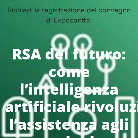
Richiedi la registrazione del convegno
di Exposanità.
RSA del futuro
:
come
l’
intelligenza
artificiale
rivolu
l’assistenza agli