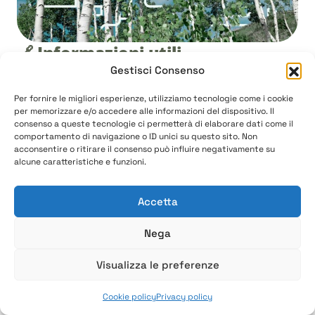
🔗 Informazioni utili
Gestisci Consenso
Per fornire le migliori esperienze, utilizziamo tecnologie come i cookie
per memorizzare e/o accedere alle informazioni del dispositivo. Il
🌳 Chi è PANDO Labs
consenso a queste tecnologie ci permetterà di elaborare dati come il
comportamento di navigazione o ID unici su questo sito. Non
acconsentire o ritirare il consenso può influire negativamente su
❓ Cos’è la Domotica Assistenziale
alcune caratteristiche e funzioni.
Accetta
📧 Scrivici a info@pandolabs.it
Nega
📞 Chiamaci al
050 806 77 70
Visualizza le preferenze
Cookie policy
Privacy policy